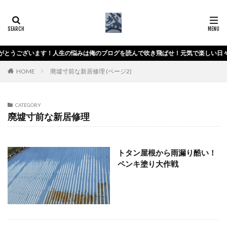
人生の悩みは俺のブログを読んで吹き飛ばせ！元気で楽しい日々を過ごしましょう
HOME
廃墟寸前な新居修理 (ページ2)
CATEGORY
廃墟寸前な新居修理
トタン屋根から雨漏り酷い！
ペンキ塗り大作戦